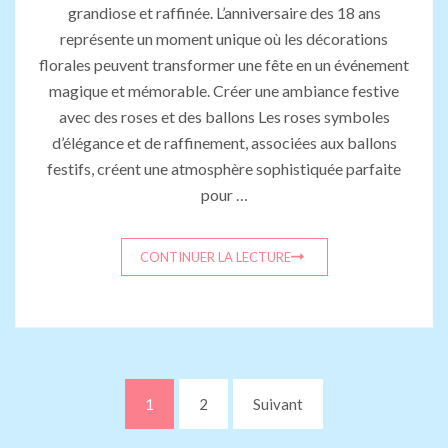
grandiose et raffinée. L’anniversaire des 18 ans
représente un moment unique où les décorations
florales peuvent transformer une fête en un événement
magique et mémorable. Créer une ambiance festive
avec des roses et des ballons Les roses symboles
d’élégance et de raffinement, associées aux ballons
festifs, créent une atmosphère sophistiquée parfaite
pour …
CONTINUER LA LECTURE
Pagination
Page
Page
1
2
Suivant
des
publications