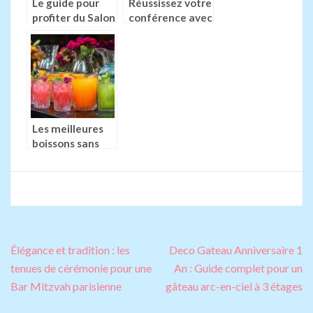
Le guide pour
Réussissez votre
profiter du Salon
conférence avec
des Vignerons
les avantages de
Indépendants :
la PLV
maîtrisez les
extérieure pour
bases du
votre
vocabulaire du
événement
vin
professionnel
Les meilleures
boissons sans
alcool pour
plaire à tous
Navigation
Élégance et tradition : les
Deco Gateau Anniversaire 1
de
tenues de cérémonie pour une
An : Guide complet pour un
l’article
Bar Mitzvah parisienne
gâteau arc-en-ciel à 3 étages