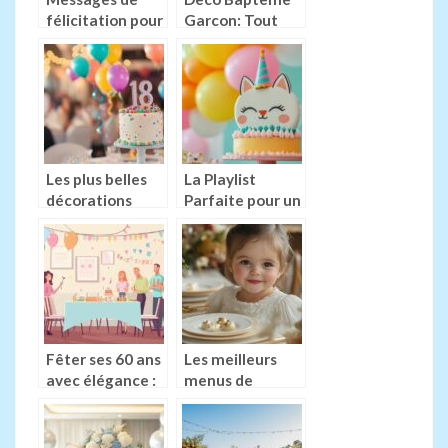
félicitation pour
Garcon: Tout
une naissance :
pour une fete
Les mots justes
inoubliable –
pour célébrer
Guide des
l’arrivée de bébé
espaces
atypiques pour
votre
célébration
Les plus belles
La Playlist
décorations
Parfaite pour un
florales pour un
Anniversaire
anniversaire 18
Theme Chat
ans inoubliable
Enchanteur
Fêter ses 60 ans
Les meilleurs
avec élégance :
menus de
le guide ultime
confirmation : 5
des animations
repas
de danse
traditionnels