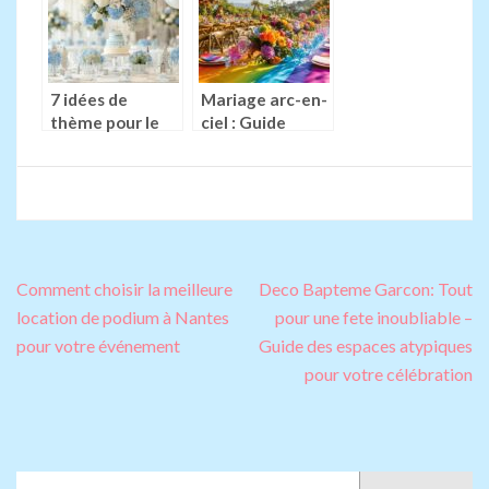
professionnelle
revisités
7 idées de
Mariage arc-en-
thème pour le
ciel : Guide
baptême d’un
complet pour
petit garçon :
une décoration
Une déco
festive et haute
Jurassique
en couleurs
inoubliable
Navigation
Comment choisir la meilleure
Deco Bapteme Garcon: Tout
de
location de podium à Nantes
pour une fete inoubliable –
l’article
pour votre événement
Guide des espaces atypiques
pour votre célébration
Rechercher :